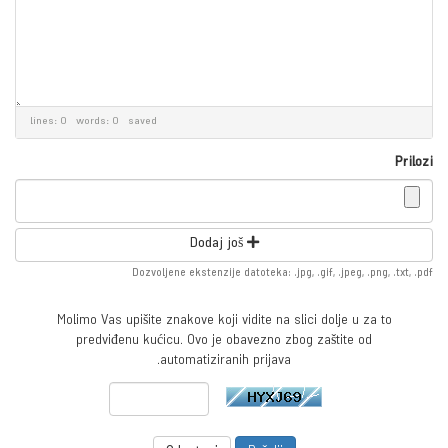
lines: 0 words: 0
saved
Prilozi
Dodaj još
Dozvoljene ekstenzije datoteka: .jpg, .gif, .jpeg, .png, .txt, .pdf
Molimo Vas upišite znakove koji vidite na slici dolje u za to
predviđenu kućicu. Ovo je obavezno zbog zaštite od
automatiziranih prijava.