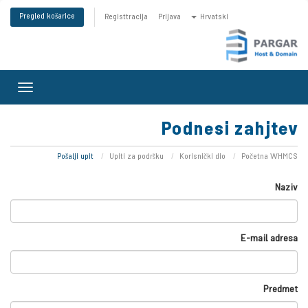
Pregled košarice
Registtracija
Prijava
Hrvatski
Toggle
gation
Podnesi zahjtev
Pošalji upit
Upiti za podršku
Korisnički dio
Početna WHMCS
Naziv
E-mail adresa
Predmet