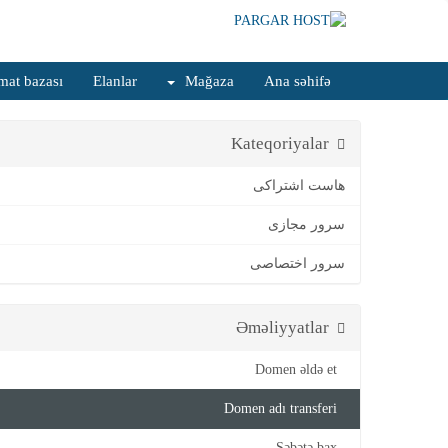
at bazası
Elanlar
Mağaza
Ana səhifə
Kateqoriyalar
هاست اشتراکی
سرور مجازی
سرور اختصاصی
Əməliyyatlar
Domen əldə et
Domen adı transferi
Səbətə bax