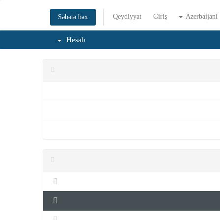
Qeydiyyat
Giriş
Azerbaijani
Səbətə bax
Hesab