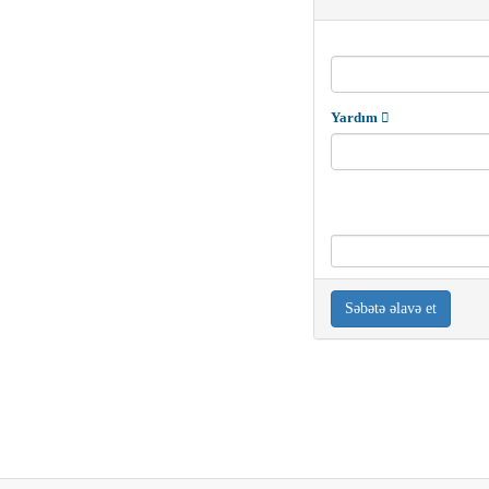
Yardım
Səbətə əlavə et