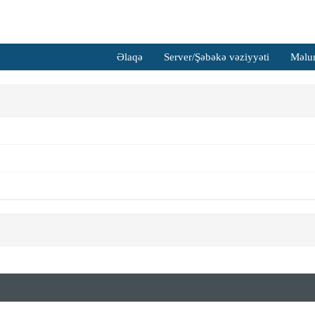
Əlaqə
Server/Şəbəkə vəziyyəti
Məlum