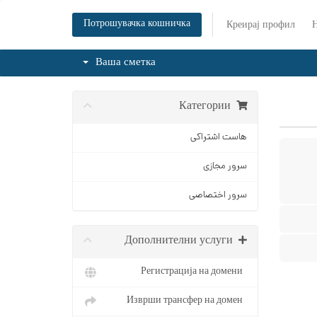
Потрошувачка кошничка
Креирај профил
Н
Ваша сметка
Категории
هاست اشتراکی
سرور مجازی
سرور اختصاصی
Дополнителни услуги
Регистрација на домени
Изврши трансфер на домен