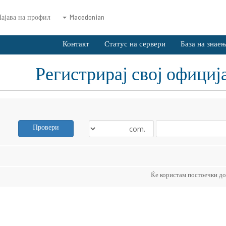
ајава на профил
Macedonian
Контакт
Статус на сервери
База на знае
Регистрирај свој офици
Провери
Ќе користам постоечки до