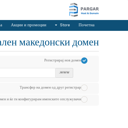
ња
Акции и промоции
Store
Почетна
јален македонски домен
Регистрирај нов домен
www.
Трансфер на домен од друг регистрар
мен и ќе ги конфигурирам именските опслужувачи