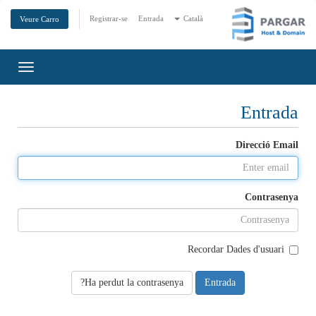
Registrar-se
Entrada
Català
Veure Carro
Toggle
gation
Entrada
Direcció Email
Contrasenya
Recordar Dades d'usuari
Ha perdut la contrasenya?