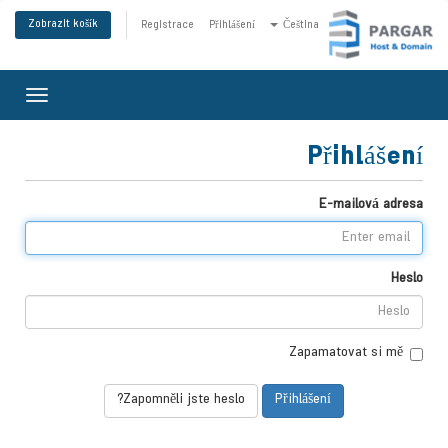
Zobrazit košík
Registrace
Přihlášení
Čeština
Toggle
gation
Přihlášení
E-mailová adresa
Heslo
Zapamatovat si mě
Zapomněli jste heslo?