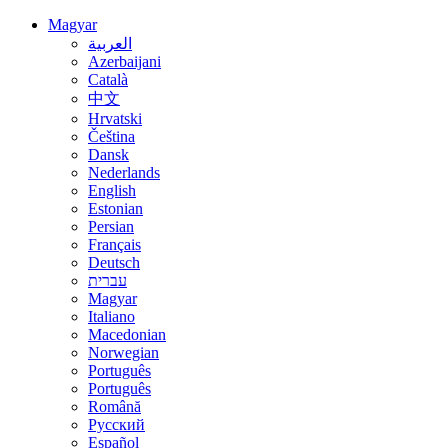
Magyar
العربية
Azerbaijani
Català
中文
Hrvatski
Čeština
Dansk
Nederlands
English
Estonian
Persian
Français
Deutsch
עברית
Magyar
Italiano
Macedonian
Norwegian
Português
Português
Română
Русский
Español