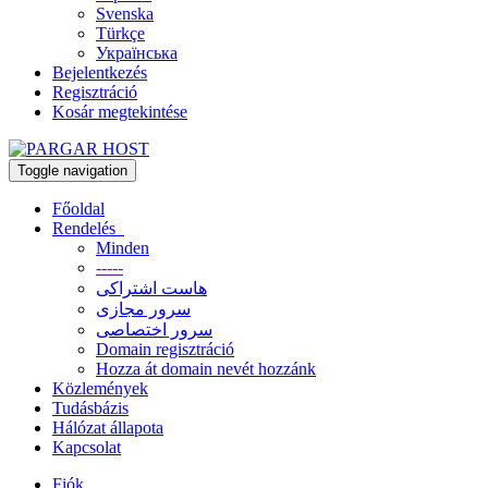
Svenska
Türkçe
Українська
Bejelentkezés
Regisztráció
Kosár megtekintése
Toggle navigation
Főoldal
Rendelés
Minden
-----
هاست اشتراکی
سرور مجازی
سرور اختصاصی
Domain regisztráció
Hozza át domain nevét hozzánk
Közlemények
Tudásbázis
Hálózat állapota
Kapcsolat
Fiók