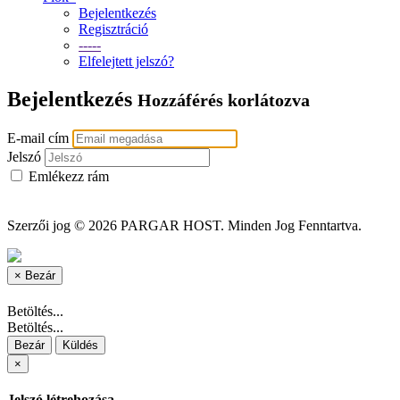
Bejelentkezés
Regisztráció
-----
Elfelejtett jelszó?
Bejelentkezés
Hozzáférés korlátozva
E-mail cím
Jelszó
Emlékezz rám
Szerzői jog © 2026 PARGAR HOST. Minden Jog Fenntartva.
×
Bezár
Betöltés...
Betöltés...
Bezár
Küldés
×
Jelszó létrehozása