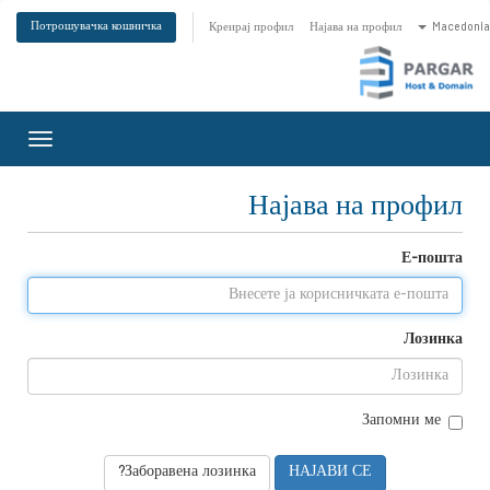
Потрошувачка кошничка
Креирај профил
Најава на профил
Macedoni
Toggle
gation
Најава на профил
Е-пошта
Лозинка
Запомни ме
Заборавена лозинка?