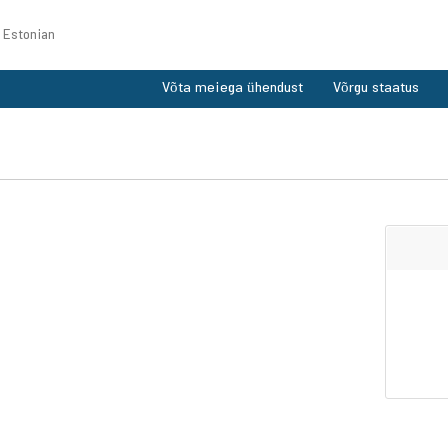
Estonian
Võta meiega ühendust
Võrgu staatus