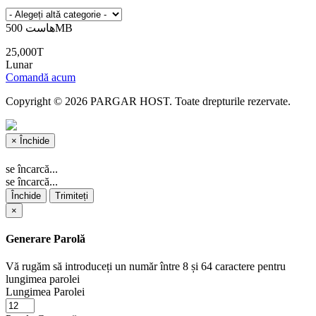
هاست 500MB
25,000T
Lunar
Comandă acum
Copyright © 2026 PARGAR HOST. Toate drepturile rezervate.
×
Închide
se încarcă...
se încarcă...
Închide
Trimiteți
×
Generare Parolă
Vă rugăm să introduceți un număr între 8 și 64 caractere pentru
lungimea parolei
Lungimea Parolei