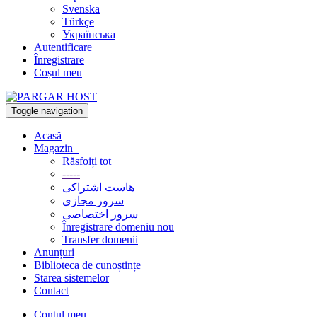
Svenska
Türkçe
Українська
Autentificare
Înregistrare
Coșul meu
Toggle navigation
Acasă
Magazin
Răsfoiți tot
-----
هاست اشتراکی
سرور مجازی
سرور اختصاصی
Înregistrare domeniu nou
Transfer domenii
Anunțuri
Biblioteca de cunoștințe
Starea sistemelor
Contact
Contul meu