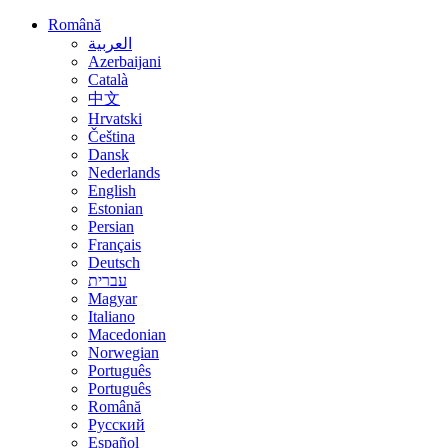
Română
العربية
Azerbaijani
Català
中文
Hrvatski
Čeština
Dansk
Nederlands
English
Estonian
Persian
Français
Deutsch
עברית
Magyar
Italiano
Macedonian
Norwegian
Português
Português
Română
Русский
Español